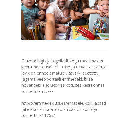
Olukord riigis ja tegelikult kogu maailmas on
keeruline, tõuseb ohutase ja COVID-19 viiruse
levik on enneolematult ulatuslik, seetõttu
jagame veebiportaali emmedeklubi.ee
nõuandeid eriolukorras koduses keskkonnas
toime tulemiseks.
https://emmedeklubi.ee/emadele/koik-lapsed-
jalle-kodus-nouanded-kuidas-olukorraga-
toime-tulla11767/