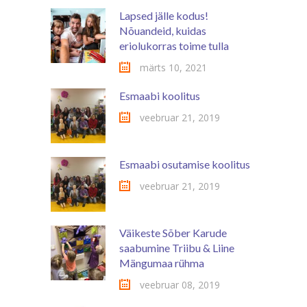
PÄEV
Lapsed jälle kodus!
Nõuandeid, kuidas
eriolukorras toime tulla
märts 10, 2021
Esmaabi koolitus
veebruar 21, 2019
Esmaabi osutamise koolitus
veebruar 21, 2019
Väikeste Sõber Karude
saabumine Triibu & Liine
Mängumaa rühma
veebruar 08, 2019