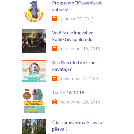
Programm “Kiusamisest
vabaks!”
jaanuar 29, 2019
Vau! Meie imevahva
kollektiivi jõulupidu
detsember 16, 2018
Kas Sina oled meie uus
kavataja?
november 16, 2018
Teater 16.10.18
september 25, 2018
Üks zumisev matk suvisel
päeval!