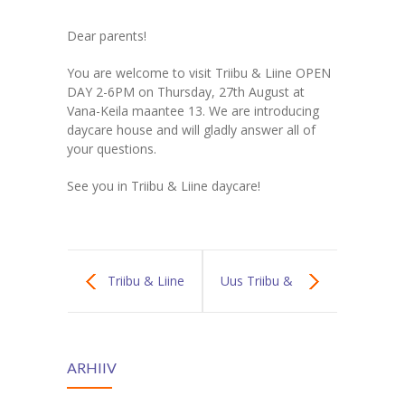
Dear parents!
You are welcome to visit Triibu & Liine OPEN
DAY 2-6PM on Thursday, 27th August at
Vana-Keila maantee 13. We are introducing
daycare house and will gladly answer all of
your questions.
See you in Triibu & Liine daycare!
Triibu & Liine
Uus Triibu &
päevahoiu
Liine koduleht
ARHIIV
LAHTISTE USTE